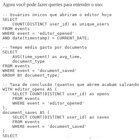
Agora você pode fazer queries para entender o uso:
-- Usuários únicos que abriram o editor hoje

SELECT 

    COUNT(DISTINCT user_id) as unique_users

FROM events

WHERE event = 'editor_opened'

AND date(timestamp) = CURRENT_DATE;

-- Tempo médio gasto por documento

SELECT 

    AVG(time_spent) as avg_time,

    document_type

FROM events

WHERE event = 'document_saved'

GROUP BY document_type;

-- Taxa de conclusão (quantos que abrem acabam salvando
WITH editor_opens AS (

    SELECT COUNT(DISTINCT user_id) as opens

    FROM events

    WHERE event = 'editor_opened'

),

document_saves AS (

    SELECT COUNT(DISTINCT user_id) as saves

    FROM events

    WHERE event = 'document_saved'

)

SELECT 
