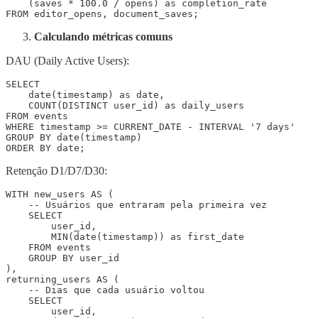
    (saves * 100.0 / opens) as completion_rate

Calculando métricas comuns
DAU (Daily Active Users):
SELECT 

    date(timestamp) as date,

    COUNT(DISTINCT user_id) as daily_users

FROM events

WHERE timestamp >= CURRENT_DATE - INTERVAL '7 days'

GROUP BY date(timestamp)

Retenção D1/D7/D30:
WITH new_users AS (

    -- Usuários que entraram pela primeira vez

    SELECT 

        user_id,

        MIN(date(timestamp)) as first_date

    FROM events

    GROUP BY user_id

),

returning_users AS (

    -- Dias que cada usuário voltou

    SELECT 

        user_id,
