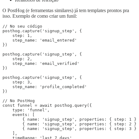
O PostHog (e ferramentas similares) já tem templates prontos pra
isso. Exemplo de como criar um funil:
// No seu código

posthog.capture('signup_step', {

    step: 1,

    step_name: 'email_entered'

})

posthog.capture('signup_step', {

    step: 2,

    step_name: 'email_verified'

})

posthog.capture('signup_step', {

    step: 3,

    step_name: 'profile_completed'

})

// No PostHog

const funnel = await posthog.query({

    type: 'funnel',

    events: [

        { name: 'signup_step', properties: { step: 1 } 
        { name: 'signup_step', properties: { step: 2 } 
        { name: 'signup_step', properties: { step: 3 } 
    ],

    timeRange: 'last_7_days'
