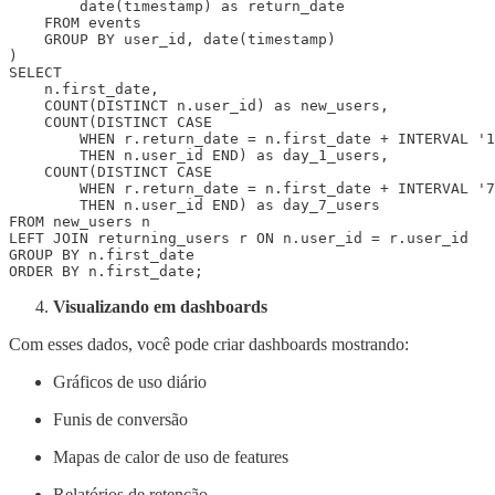
        date(timestamp) as return_date

    FROM events

    GROUP BY user_id, date(timestamp)

)

SELECT 

    n.first_date,

    COUNT(DISTINCT n.user_id) as new_users,

    COUNT(DISTINCT CASE 

        WHEN r.return_date = n.first_date + INTERVAL '1
        THEN n.user_id END) as day_1_users,

    COUNT(DISTINCT CASE 

        WHEN r.return_date = n.first_date + INTERVAL '7
        THEN n.user_id END) as day_7_users

FROM new_users n

LEFT JOIN returning_users r ON n.user_id = r.user_id

GROUP BY n.first_date

Visualizando em dashboards
Com esses dados, você pode criar dashboards mostrando:
Gráficos de uso diário
Funis de conversão
Mapas de calor de uso de features
Relatórios de retenção