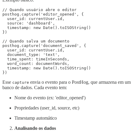
// Quando usuário abre o editor

posthog.capture('editor_opened', {

  user_id: currentUser.id,

  source: 'dashboard',

  timestamp: new Date().toISOString()

})

// Quando salva um documento

posthog.capture('document_saved', {

  user_id: currentUser.id,

  document_type: 'text',

  time_spent: timeInSeconds,

  word_count: documentWords,

  timestamp: new Date().toISOString()

Esse
envia o evento para o PostHog, que armazena em um
capture
banco de dados. Cada evento tem:
Nome do evento (ex: 'editor_opened')
Propriedades (user_id, source, etc)
Timestamp automático
Analisando os dados