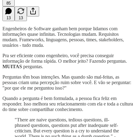
85
13
13
Engenheiros de Software ganham bem porque lidamos com
informações quase infinitas. Tecnologias mudam. Requisitos
mudam. Frameworks, linguagens, pessoas, times, stakeholders,
usuários - tudo muda.
Pra ser eficiente como engenheiro, você precisa conseguir
informação de forma rápida. O melhor jeito? Fazendo perguntas.
MUITAS
perguntas.
Perguntas têm boas intenções. Mas quando são mal-feitas, as
pessoas criam uma percepção ruim sobre você. E vão se perguntar:
"por que ele me perguntou isso?"
Quando a pergunta é bem formulada, a pessoa fica feliz em
responder. Isso melhora seu relacionamento com ela e toda a cultura
do time sobre compartilhar conhecimento.
"There are naive questions, tedious questions, ill-
phrased questions, questions put after inadequate self-
criticism. But every question is a cry to understand the
world. There is no such thing as a dumb question." -