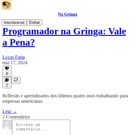
Na Gringa
Inscreva-se
Entrar
Programador na Gringa: Vale
a Pena?
Lucas Faria
mai 17, 2024
8
2
Reflexão e aprendizados dos últimos quatro anos trabalhando para
empresas americanas.
Leia →
2 Comentários