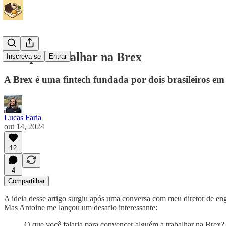
Por que trabalhar na Brex
Inscreva-se
Entrar
A Brex é uma fintech fundada por dois brasileiros em
Lucas Faria
out 14, 2024
12
4
Compartilhar
A ideia desse artigo surgiu após uma conversa com meu diretor de enge
Mas Antoine me lançou um desafio interessante:
O que você falaria para convencer alguém a trabalhar na Brex?