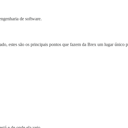
 engenharia de software.
do, estes são os principais pontos que fazem da Brex um lugar único pa
stá e de onde ela veio.