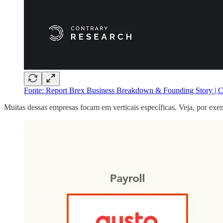
Fonte: Report Brex Business Breakdown & Founding Story | C
Muitas dessas empresas focam em verticais específicas. Veja, por ex