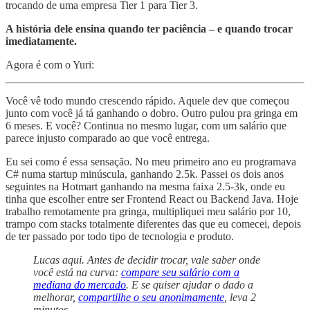
trocando de uma empresa Tier 1 para Tier 3.
A história dele ensina quando ter paciência – e quando trocar
imediatamente.
Agora é com o Yuri:
Você vê todo mundo crescendo rápido. Aquele dev que começou
junto com você já tá ganhando o dobro. Outro pulou pra gringa em
6 meses. E você? Continua no mesmo lugar, com um salário que
parece injusto comparado ao que você entrega.
Eu sei como é essa sensação. No meu primeiro ano eu programava
C# numa startup minúscula, ganhando 2.5k. Passei os dois anos
seguintes na Hotmart ganhando na mesma faixa 2.5-3k, onde eu
tinha que escolher entre ser Frontend React ou Backend Java. Hoje
trabalho remotamente pra gringa, multipliquei meu salário por 10,
trampo com stacks totalmente diferentes das que eu comecei, depois
de ter passado por todo tipo de tecnologia e produto.
Lucas aqui. Antes de decidir trocar, vale saber onde
você está na curva:
compare seu salário com a
mediana do mercado
. E se quiser ajudar o dado a
melhorar,
compartilhe o seu anonimamente
, leva 2
minutos.