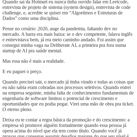
Quando saí da Hotmart eu nunca tinha ouvido falar em Leetcode,
entrevista de projeto de sistema (system design), entrevista de code
challenge, e, acredite se quiser em “Algoritmos e Estruturas de
Dados” como uma disciplina.
Pense no cenário: 2020, auge da pandemia, faltando dev no
mercado. A barra era mais baixa: se o dev competente, falava inglês
e entrevistava bem, já era meio caminho andado. Foi assim que
consegui minha vaga na Deliberate AI, a primeira pra fora numa
startup de AI pra saúde mental.
Mas essa não é mais a realidade.
E eu paguei o preço.
Quando precisei sair, o mercado já tinha virado e todas as coisas que
eu não sabia eram cobradas nos processos seletivos. Quando entrei
na empresa seguinte, minha falta de conhecimentos fundamentais de
engenharia de software limitou o potencial de crescimento e
oportunidades que eu podia pegar. Virei uma mão de obra pra ticket.
O eterno pleno.
Deixa eu te contar a regra básica da promoção e do crescimento: a
empresa só promove alguém formalmente quando essa pessoa já
opera acima do nível que ela tem como título. Quando você já
provou que consegue assumir desafios maiores do que seu nível é