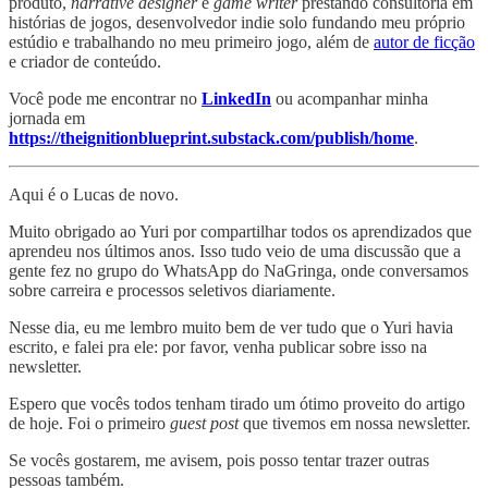
produto,
narrative designer
e
game writer
prestando consultoria em
histórias de jogos, desenvolvedor indie solo fundando meu próprio
estúdio e trabalhando no meu primeiro jogo, além de
autor de ficção
e criador de conteúdo.
Você pode me encontrar no
LinkedIn
ou acompanhar minha
jornada em
https://theignitionblueprint.substack.com/publish/home
.
Aqui é o Lucas de novo.
Muito obrigado ao Yuri por compartilhar todos os aprendizados que
aprendeu nos últimos anos. Isso tudo veio de uma discussão que a
gente fez no grupo do WhatsApp do NaGringa, onde conversamos
sobre carreira e processos seletivos diariamente.
Nesse dia, eu me lembro muito bem de ver tudo que o Yuri havia
escrito, e falei pra ele: por favor, venha publicar sobre isso na
newsletter.
Espero que vocês todos tenham tirado um ótimo proveito do artigo
de hoje. Foi o primeiro
guest post
que tivemos em nossa newsletter.
Se vocês gostarem, me avisem, pois posso tentar trazer outras
pessoas também.