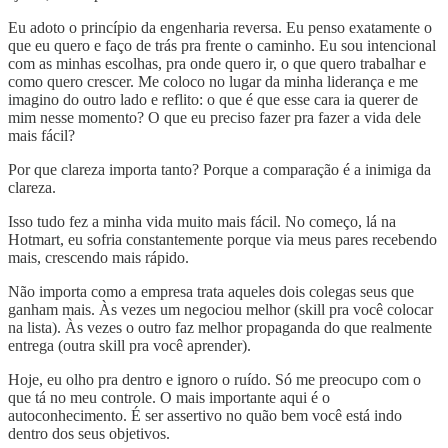
Eu adoto o princípio da engenharia reversa. Eu penso exatamente o
que eu quero e faço de trás pra frente o caminho. Eu sou intencional
com as minhas escolhas, pra onde quero ir, o que quero trabalhar e
como quero crescer. Me coloco no lugar da minha liderança e me
imagino do outro lado e reflito: o que é que esse cara ia querer de
mim nesse momento? O que eu preciso fazer pra fazer a vida dele
mais fácil?
Por que clareza importa tanto? Porque a comparação é a inimiga da
clareza.
Isso tudo fez a minha vida muito mais fácil. No começo, lá na
Hotmart, eu sofria constantemente porque via meus pares recebendo
mais, crescendo mais rápido.
Não importa como a empresa trata aqueles dois colegas seus que
ganham mais. Às vezes um negociou melhor (skill pra você colocar
na lista). Às vezes o outro faz melhor propaganda do que realmente
entrega (outra skill pra você aprender).
Hoje, eu olho pra dentro e ignoro o ruído. Só me preocupo com o
que tá no meu controle. O mais importante aqui é o
autoconhecimento. É ser assertivo no quão bem você está indo
dentro dos seus objetivos.