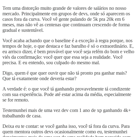
Tem uma distorção muito grande de valores de salários no nosso
mercado. Principalmente em grupos de devs, onde só aparecem os
casos fora da curva. Você vê gente pulando de 5k pra 20k em 6
meses, mas não vê as centenas que continuam crescendo de forma
gradual e sustentável.
Você acaba achando que o baseline é a exceção à regra porque, nos
tempos de hoje, o que destaca e faz barulho é só o extraordinário. E,
eu arrisco dizer, é bem provável que você seja refém do bom e velho
viés da confirmação: você quer que essa seja a realidade. Você
precisa. E eu entendo, sou culpado do mesmo mal.
Digo, quem é que quer ouvir que não tá pronto pra ganhar mais?
Que tá exatamente onde deveria estar?
A verdade é: o que você tá ganhando provavelmente tá condizente
com sua experiência. Pode até estar acima da média, especialmente
se for remoto.
Testemunhei mais de uma vez dev com 1 ano de xp ganhando 4k+
trabalhando de casa.
Deixa eu te contar: se você ganha isso, você tá fora da curva. Para
quem mentora outros devs ocasionalmente como eu, testemunhei