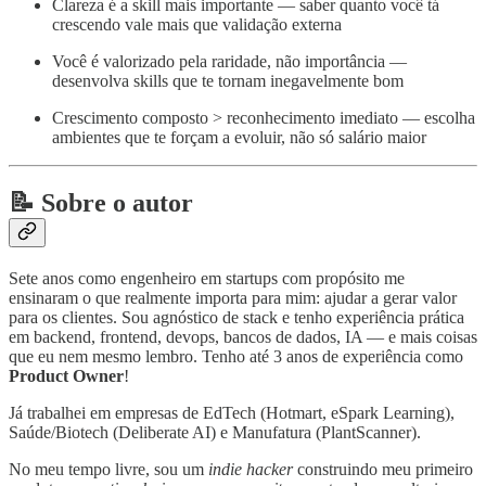
Clareza é a skill mais importante — saber quanto você tá
crescendo vale mais que validação externa
Você é valorizado pela raridade, não importância —
desenvolva skills que te tornam inegavelmente bom
Crescimento composto > reconhecimento imediato — escolha
ambientes que te forçam a evoluir, não só salário maior
📝 Sobre o autor
Sete anos como engenheiro em startups com propósito me
ensinaram o que realmente importa para mim: ajudar a gerar valor
para os clientes. Sou agnóstico de stack e tenho experiência prática
em backend, frontend, devops, bancos de dados, IA — e mais coisas
que eu nem mesmo lembro. Tenho até 3 anos de experiência como
Product Owner
!
Já trabalhei em empresas de EdTech (Hotmart, eSpark Learning),
Saúde/Biotech (Deliberate AI) e Manufatura (PlantScanner).
No meu tempo livre, sou um
indie hacker
construindo meu primeiro