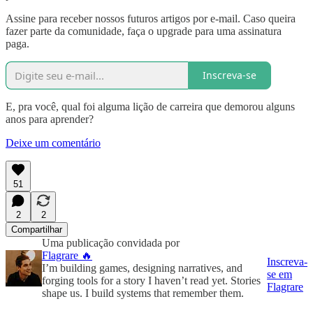
Assine para receber nossos futuros artigos por e-mail. Caso queira
fazer parte da comunidade, faça o upgrade para uma assinatura
paga.
Inscreva-se
E, pra você, qual foi alguma lição de carreira que demorou alguns
anos para aprender?
Deixe um comentário
51
2
2
Compartilhar
Uma publicação convidada por
Flagrare 🔥
Inscreva-
I’m building games, designing narratives, and
se em
forging tools for a story I haven’t read yet. Stories
Flagrare
shape us. I build systems that remember them.