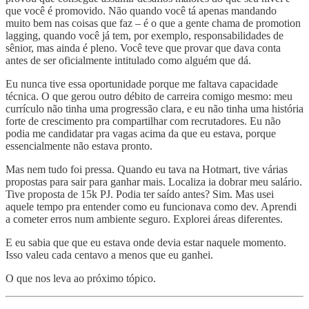
que você é promovido. Não quando você tá apenas mandando
muito bem nas coisas que faz – é o que a gente chama de promotion
lagging, quando você já tem, por exemplo, responsabilidades de
sênior, mas ainda é pleno. Você teve que provar que dava conta
antes de ser oficialmente intitulado como alguém que dá.
Eu nunca tive essa oportunidade porque me faltava capacidade
técnica. O que gerou outro débito de carreira comigo mesmo: meu
currículo não tinha uma progressão clara, e eu não tinha uma história
forte de crescimento pra compartilhar com recrutadores. Eu não
podia me candidatar pra vagas acima da que eu estava, porque
essencialmente não estava pronto.
Mas nem tudo foi pressa. Quando eu tava na Hotmart, tive várias
propostas para sair para ganhar mais. Localiza ia dobrar meu salário.
Tive proposta de 15k PJ. Podia ter saído antes? Sim. Mas usei
aquele tempo pra entender como eu funcionava como dev. Aprendi
a cometer erros num ambiente seguro. Explorei áreas diferentes.
E eu sabia que que eu estava onde devia estar naquele momento.
Isso valeu cada centavo a menos que eu ganhei.
O que nos leva ao próximo tópico.