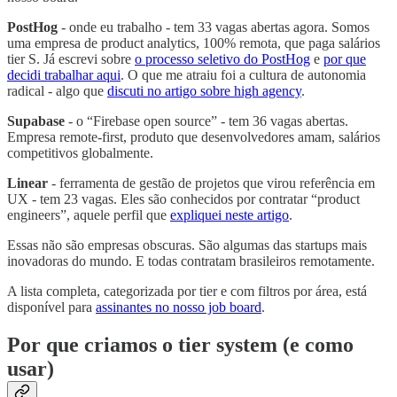
PostHog
- onde eu trabalho - tem 33 vagas abertas agora. Somos
uma empresa de product analytics, 100% remota, que paga salários
tier S. Já escrevi sobre
o processo seletivo do PostHog
e
por que
decidi trabalhar aqui
. O que me atraiu foi a cultura de autonomia
radical - algo que
discuti no artigo sobre high agency
.
Supabase
- o “Firebase open source” - tem 36 vagas abertas.
Empresa remote-first, produto que desenvolvedores amam, salários
competitivos globalmente.
Linear
- ferramenta de gestão de projetos que virou referência em
UX - tem 23 vagas. Eles são conhecidos por contratar “product
engineers”, aquele perfil que
expliquei neste artigo
.
Essas não são empresas obscuras. São algumas das startups mais
inovadoras do mundo. E todas contratam brasileiros remotamente.
A lista completa, categorizada por tier e com filtros por área, está
disponível para
assinantes no nosso job board
.
Por que criamos o tier system (e como
usar)